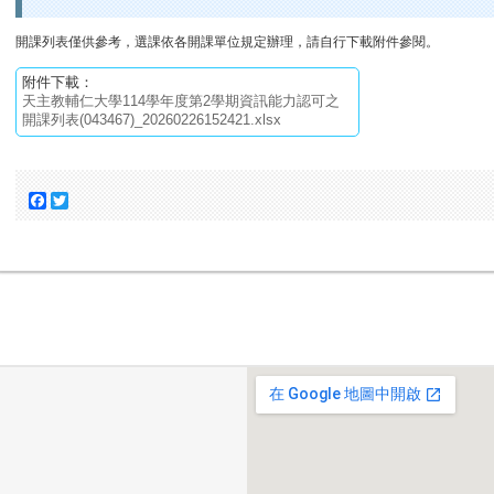
開課列表僅供參考，選課依各開課單位規定辦理，請自行下載附件參閱。
附件下載：
天主教輔仁大學114學年度第2學期資訊能力認可之
開課列表(043467)_20260226152421.xlsx
Facebook
Twitter