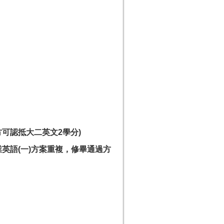
方可認抵大二英文2學分)
業英語(一)方案重複，修畢通過方